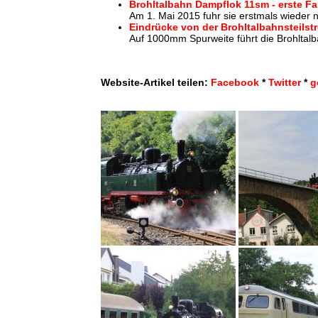
Brohltalbahn Dampflok 11sm - erste Fa
Am 1. Mai 2015 fuhr sie erstmals wieder n
Eindrücke von der Brohltalbahnsteilst
Auf 1000mm Spurweite führt die Brohltalb
Website-Artikel teilen:
Facebook
*
Twitter
*
g