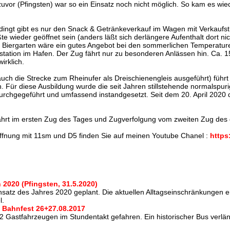
zuvor (Pfingsten) war so ein Einsatz noch nicht möglich. So kam es 
edingt gibt es nur den Snack & Getränkeverkauf im Wagen mit Verkauf
e wieder geöffnet sein (anders läßt sich derlängere Aufenthalt dort nic
er Biergarten wäre ein gutes Angebot bei den sommerlichen Temperatur
nstation im Hafen. Der Zug fährt nur zu besonderen Anlässen hin. Ca.
irklich.
uch die Strecke zum Rheinufer als Dreischienengleis ausgeführt) führt
 Für diese Ausbildung wurde die seit Jahren stillstehende normalspuri
rchgegeführt und umfassend instandgesetzt. Seit dem 20. April 2020 d
hrt im ersten Zug des Tages und Zugverfolgung vom zweiten Zug des 
öffnung mit 11sm und D5 finden Sie auf meinen Youtube Chanel :
https
 2020 (Pfingsten, 31.5.2020)
nsatz des Jahres 2020 geplant. Die aktuellen Alltagseinschränkungen e
l.
n Bahnfest 26+27.08.2017
2 Gastfahrzeugen im Stundentakt gefahren. Ein historischer Bus verlä