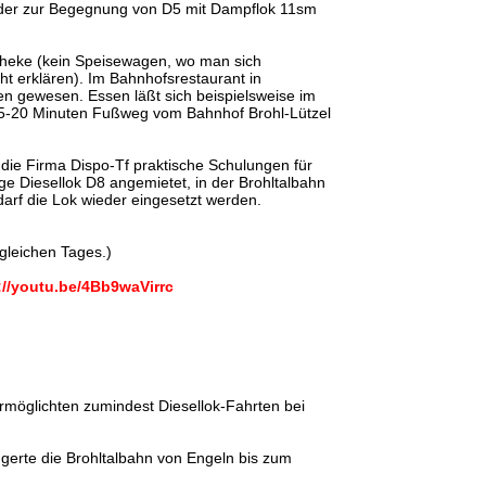
wieder zur Begegnung von D5 mit Dampflok 11sm
stheke (kein Speisewagen, wo man sich
ht erklären). Im Bahnhofsrestaurant in
en gewesen. Essen läßt sich beispielsweise im
 15-20 Minuten Fußweg vom Bahnhof Brohl-Lützel
 die Firma Dispo-Tf praktische Schulungen für
ge Diesellok D8 angemietet, in der Brohltalbahn
arf die Lok wieder eingesetzt werden.
gleichen Tages.)
://youtu.be/4Bb9waVirrc
rmöglichten zumindest Diesellok-Fahrten bei
ngerte die Brohltalbahn von Engeln bis zum