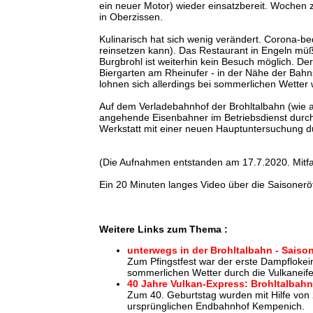
ein neuer Motor) wieder einsatzbereit. Wochen 
in Oberzissen.
Kulinarisch hat sich wenig verändert. Corona-b
reinsetzen kann). Das Restaurant in Engeln müßt
Burgbrohl ist weiterhin kein Besuch möglich. D
Biergarten am Rheinufer - in der Nähe der Bah
lohnen sich allerdings bei sommerlichen Wetter w
Auf dem Verladebahnhof der Brohltalbahn (wie a
angehende Eisenbahner im Betriebsdienst durch.
Werkstatt mit einer neuen Hauptuntersuchung du
(Die Aufnahmen entstanden am 17.7.2020. Mitfa
Ein 20 Minuten langes Video über die Saisoner
Weitere Links zum Thema :
unterwegs in der Brohltalbahn - Saison
Zum Pfingstfest war der erste Dampflokei
sommerlichen Wetter durch die Vulkaneife
40 Jahre Vulkan-Express: Brohltalbah
Zum 40. Geburtstag wurden mit Hilfe von 
ursprünglichen Endbahnhof Kempenich.